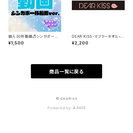
個人30秒動画♬シンガポール
DEAR KISS・マフラータオル~
私服ver.
黒~
¥1,500
¥2,200
商品一覧に戻る
© dearkiss
Powered by