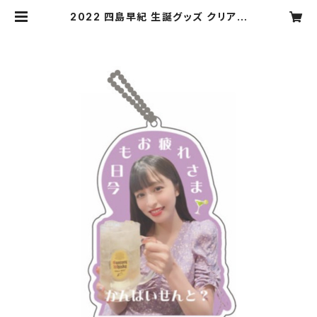
2022 四島早紀 生誕グッズ クリアス
タンドキーホルダー~四島さんと乾杯
しよ？~ | dearkiss