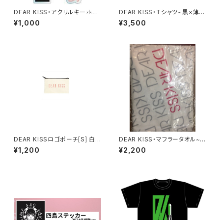
DEAR KISS・アクリルキーホル
DEAR KISS・Tシャツ~黒×薄ピ
ダー
ンク~
¥1,000
¥3,500
DEAR KISSロゴポーチ[S] 白・
DEAR KISS・マフラータオル~
黒
白~
¥1,200
¥2,200