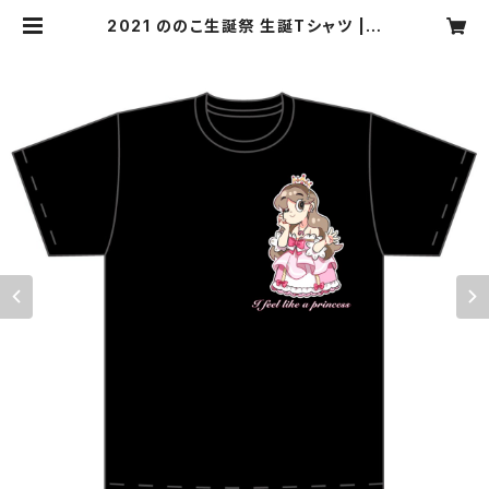
2021 ののこ生誕祭 生誕Tシャツ | d
earkiss