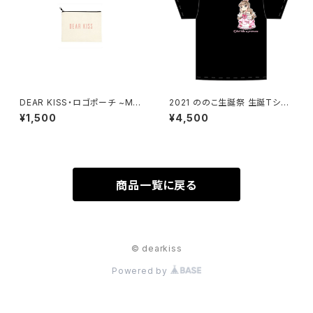
DEAR KISS・ロゴポーチ ~Mサ
2021 ののこ生誕祭 生誕Tシャ
イズ~
ツ
¥1,500
¥4,500
商品一覧に戻る
© dearkiss
Powered by