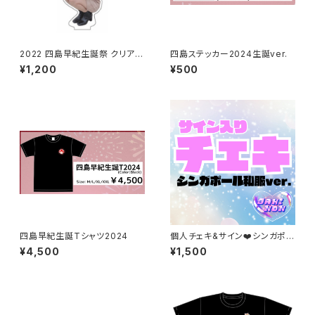
2022 四島早紀生誕祭 クリアス
四島ステッカー2024生誕ver.
タンドキーホルダー~ちょこん四
¥1,200
¥500
島~
四島早紀生誕Tシャツ2024
個人チェキ&サイン❤️シンガポー
ル私服ver.（本人直筆♬）
¥4,500
¥1,500