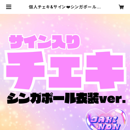
個人チェキ&サイン❤️シンガポール衣
装ver.（本人直筆♬） | dearkiss